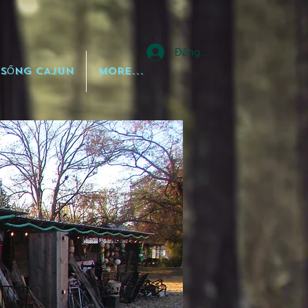
Đăng nhập
 SỐNG CAJUN
More...