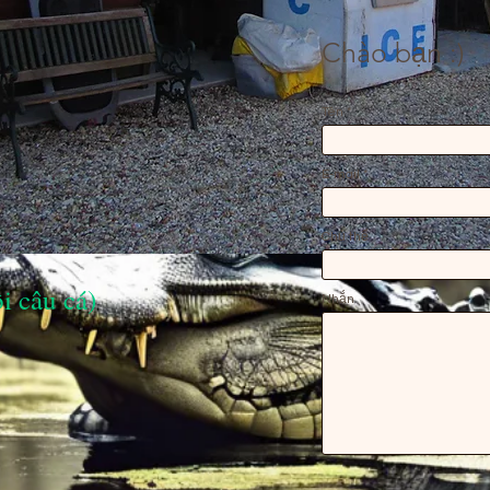
Chào bạn :)
Tên
E-mail
Chủ thể
i câu cá)
Nhắn