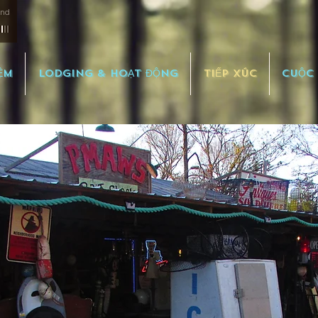
and
ỆM
LODGING & HOẠT ĐỘNG
TIẾP XÚC
CUỘC