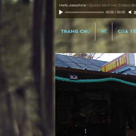
Hello Josephine
-
Queen Ida & Her Zydeco B
00:00
/
00:00
TRANG CHỦ
VỀ
CỬA TI