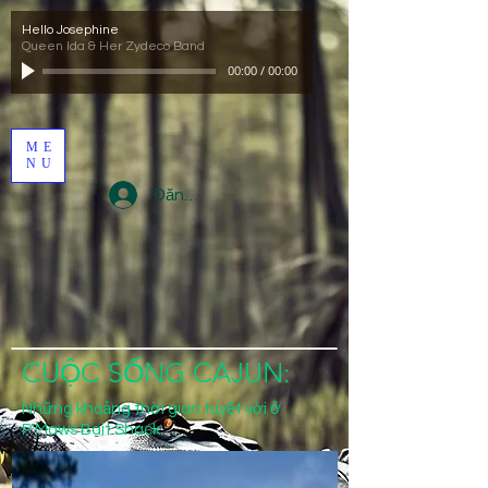
Hello Josephine
Queen Ida & Her Zydeco Band
00:00
/
00:00
ME
NU
Đăng nhập
CUỘC SỐNG CAJUN:
Những khoảng thời gian tuyệt vời ở
P'Maws Bait Shack: