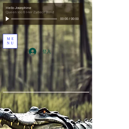
Hello Josephine
Queen Ida & Her Zydeco Band
00:00
/
00:00
ME
NU
登入