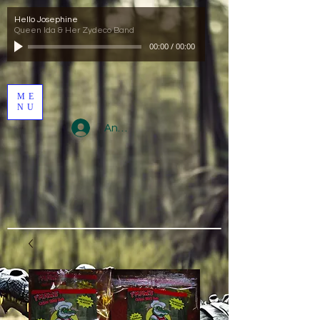
Hello Josephine
Queen Ida & Her Zydeco Band
00:00
/
00:00
ME
NU
Anmelden