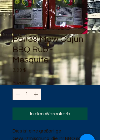
P&#39;Maw Cajun
BBQ Rub -
Mesquite
Preis
3,99 $
Anzahl
*
In den Warenkorb
Dies ist eine großartige
Gewürzmischung, die Ihr BBQ so