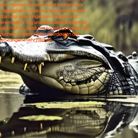
gion. Machen Sie eine Fahrt ins Herz des
Springfield, Louisiana.
Wir können Ihnen
usrüstung oder Dinge zum Fangen und
ienen jeden Tag unseren Lebensunterhalt,
dabei helfen, Spaß am Angeln zu haben. Wir
rauchen. Unsere Köder überdauern die
den fangen mehr Fische!!