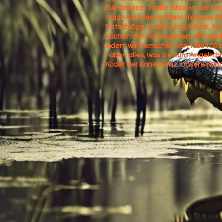
Full-Service-Tackle-Shop in der Re
Cajun-Landes auf dem Highway 43, 
Ratschläge, Ausrüstung, Köder, A
Kochen der Fische geben. Wir verd
indem wir Menschen von 1 bis 100 
haben alles, was Sie zum Angeln b
Köder der Konkurrenz. Unsere Kun