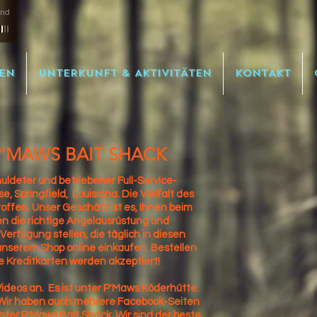
and
EN
UNTERKUNFT & AKTIVITÄTEN
KONTAKT
'MAWS BAIT SHACK
huldeter und betriebener Full-Service-
, Springfield,
Louisiana. Die Vielfalt des
roffen. Unser Geschäft ist es, Ihnen beim
en die richtige Angelausrüstung und
erfügung stellen, die täglich in diesen
unserem Shop online einkaufen. Bestellen
 Kreditkarten werden akzeptiert!
ideos an.
Es ist unter P'Maws Köderhütte.
Wir haben auch mehrere Facebook-Seiten
unter P'Maws Bait Shack. Wir sind der beste