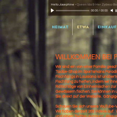
Hello Josephine
-
Queen Ida & Her Zydeco B
00:00
/
00:00
HEIMAT
ETWA
EINKAUF
WILLKOMMEN BEI P
Wir sind ein von einer Familie gesc
Tackle-Shop im Sportsmans Paradise
Fischfangs in Louisiana ist unübert
Fischfang zu helfen, indem wir Ihn
Ratschläge von Einheimischen zur V
Gewässern fischen. Sie können in 
Sie direkt auf der Website.
Gängige
Schauen Sie sich unsere YouTube-V
Wir haben derzeit 265 Videos auf.
und einen Twitter-Account.
Alles 